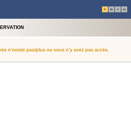
fr
de
it
en
SERVATION
ée n'existe pas/plus ou vous n'y avez pas accès.