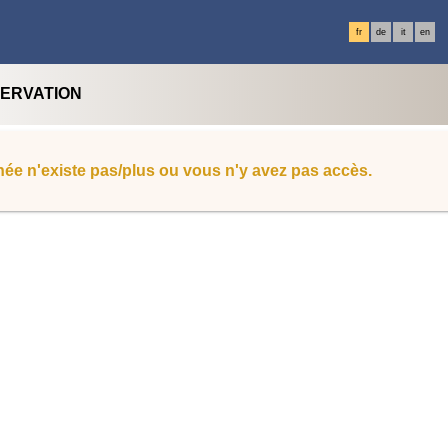
fr
de
it
en
SERVATION
ée n'existe pas/plus ou vous n'y avez pas accès.