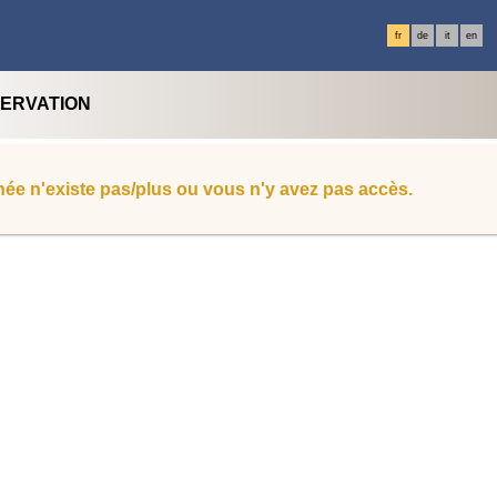
fr
de
it
en
SERVATION
ée n'existe pas/plus ou vous n'y avez pas accès.