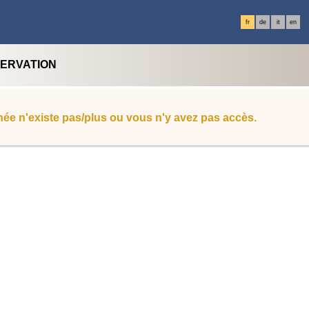
fr
de
it
en
SERVATION
ée n'existe pas/plus ou vous n'y avez pas accès.