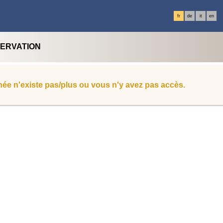
fr
de
it
en
SERVATION
ée n'existe pas/plus ou vous n'y avez pas accès.