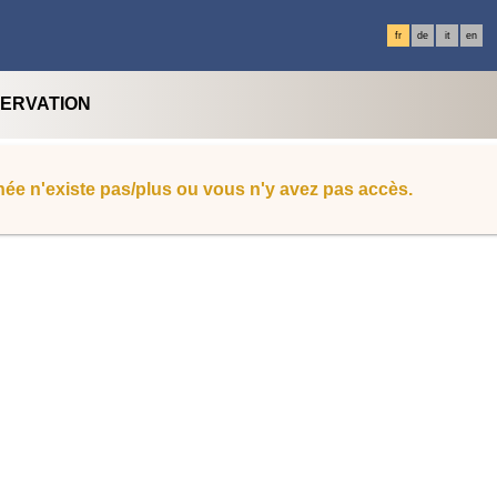
fr
de
it
en
SERVATION
ée n'existe pas/plus ou vous n'y avez pas accès.