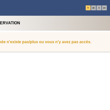
fr
de
it
en
SERVATION
ée n'existe pas/plus ou vous n'y avez pas accès.