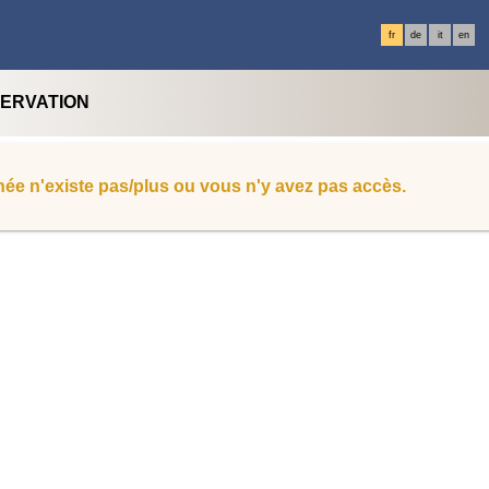
fr
de
it
en
SERVATION
ée n'existe pas/plus ou vous n'y avez pas accès.