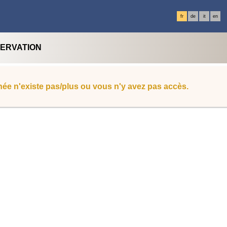
fr
de
it
en
SERVATION
ée n'existe pas/plus ou vous n'y avez pas accès.