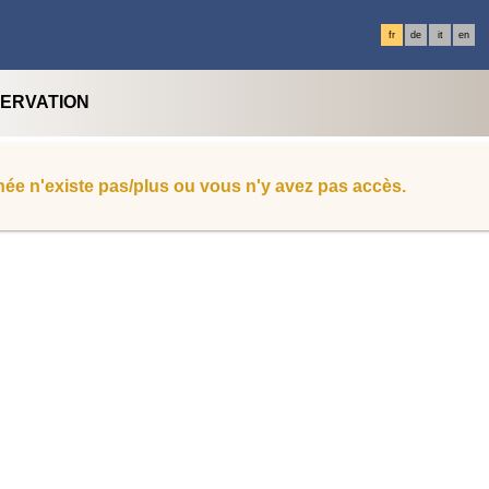
fr
de
it
en
SERVATION
ée n'existe pas/plus ou vous n'y avez pas accès.