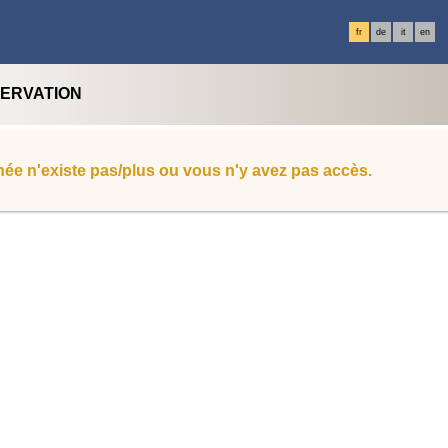
fr
de
it
en
SERVATION
ée n'existe pas/plus ou vous n'y avez pas accès.