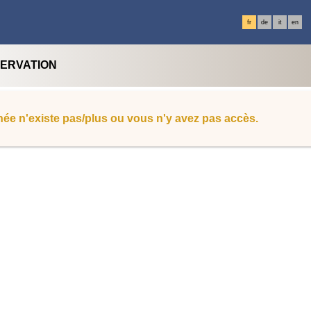
fr
de
it
en
SERVATION
ée n'existe pas/plus ou vous n'y avez pas accès.