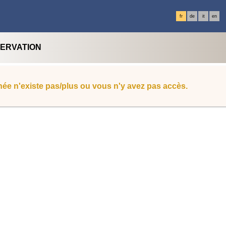
fr
de
it
en
SERVATION
ée n'existe pas/plus ou vous n'y avez pas accès.