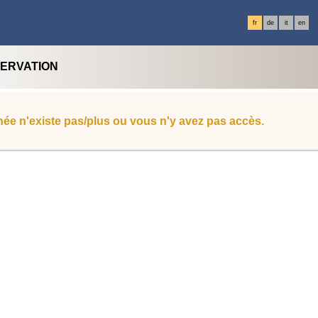
fr
de
it
en
SERVATION
ée n'existe pas/plus ou vous n'y avez pas accès.