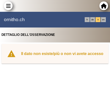
ornitho.ch
fr
de
it
en
DETTAGLIO DELL'OSSERVAZIONE
Il dato non esiste/più o non vi avete accesso