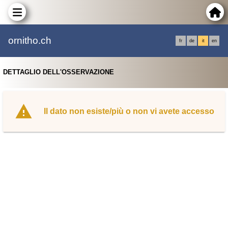
ornitho.ch
fr
de
it
en
DETTAGLIO DELL'OSSERVAZIONE
Il dato non esiste/più o non vi avete accesso