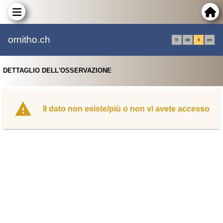
ornitho.ch
fr
de
it
en
DETTAGLIO DELL'OSSERVAZIONE
Il dato non esiste/più o non vi avete accesso