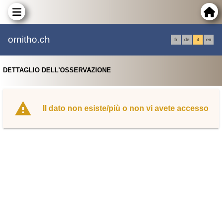
ornitho.ch
fr
de
it
en
DETTAGLIO DELL'OSSERVAZIONE
Il dato non esiste/più o non vi avete accesso