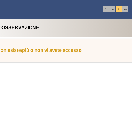
fr
de
it
en
L'OSSERVAZIONE
 non esiste/più o non vi avete accesso