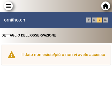
ornitho.ch
fr
de
it
en
DETTAGLIO DELL'OSSERVAZIONE
Il dato non esiste/più o non vi avete accesso