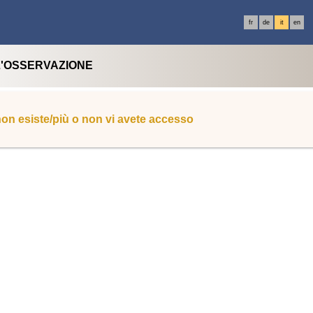
fr
de
it
en
L'OSSERVAZIONE
 non esiste/più o non vi avete accesso