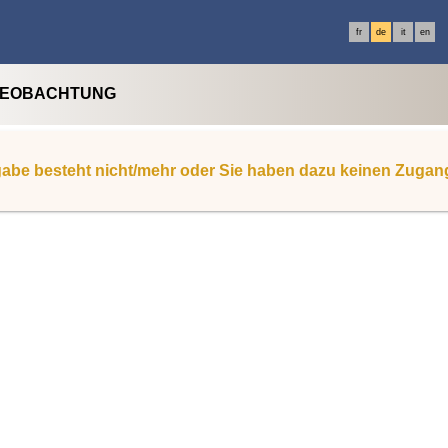
fr
de
it
en
BEOBACHTUNG
abe besteht nicht/mehr oder Sie haben dazu keinen Zugan