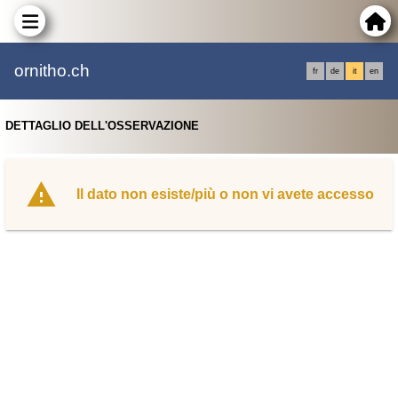
ornitho.ch
fr
de
it
en
DETTAGLIO DELL'OSSERVAZIONE
Il dato non esiste/più o non vi avete accesso