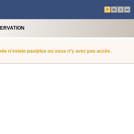
fr
de
it
en
SERVATION
ée n'existe pas/plus ou vous n'y avez pas accès.