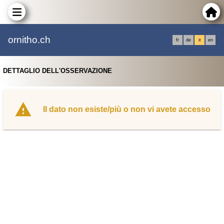
ornitho.ch
fr
de
it
en
DETTAGLIO DELL'OSSERVAZIONE
Il dato non esiste/più o non vi avete accesso