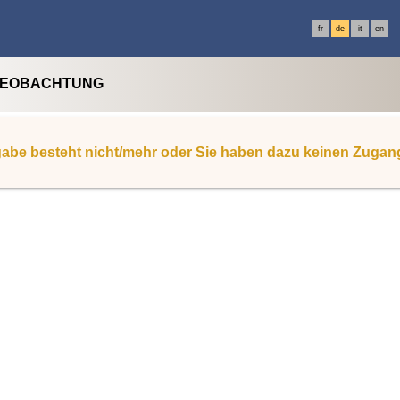
fr
de
it
en
BEOBACHTUNG
abe besteht nicht/mehr oder Sie haben dazu keinen Zugan