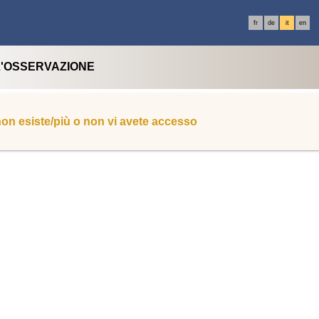
fr
de
it
en
L'OSSERVAZIONE
 non esiste/più o non vi avete accesso