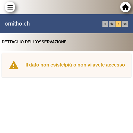
ornitho.ch
fr
de
it
en
DETTAGLIO DELL'OSSERVAZIONE
Il dato non esiste/più o non vi avete accesso