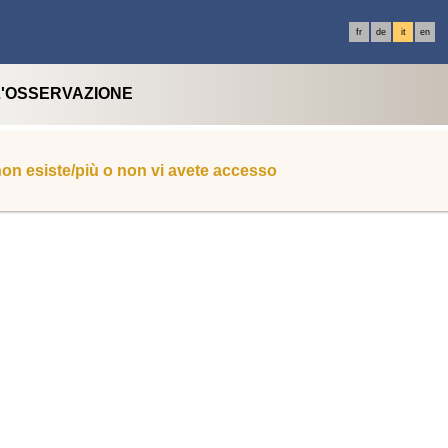
fr
de
it
en
L'OSSERVAZIONE
 non esiste/più o non vi avete accesso