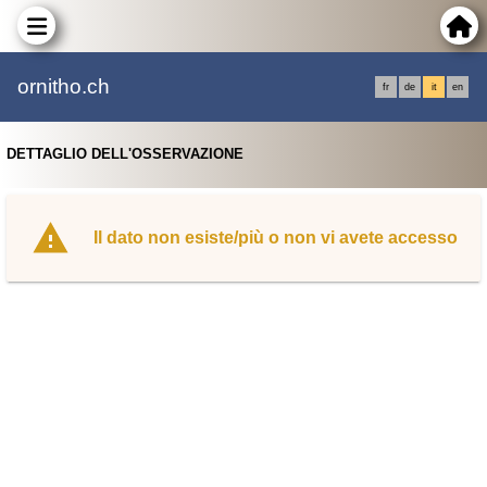
ornitho.ch
fr
de
it
en
DETTAGLIO DELL'OSSERVAZIONE
Il dato non esiste/più o non vi avete accesso