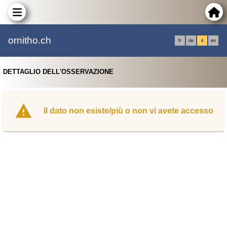
ornitho.ch
fr
de
it
en
DETTAGLIO DELL'OSSERVAZIONE
Il dato non esiste/più o non vi avete accesso