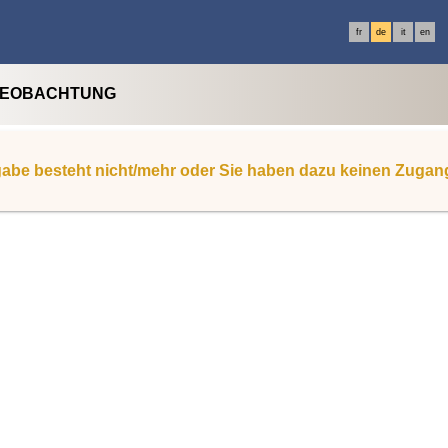
fr
de
it
en
BEOBACHTUNG
abe besteht nicht/mehr oder Sie haben dazu keinen Zugan