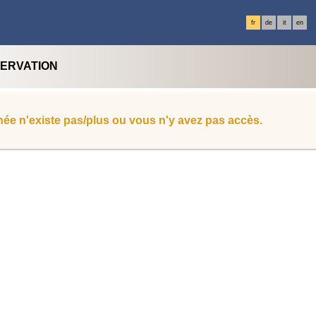
fr
de
it
en
SERVATION
ée n'existe pas/plus ou vous n'y avez pas accès.