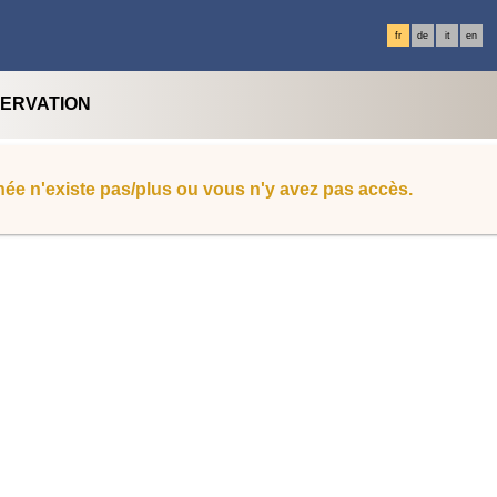
fr
de
it
en
SERVATION
ée n'existe pas/plus ou vous n'y avez pas accès.