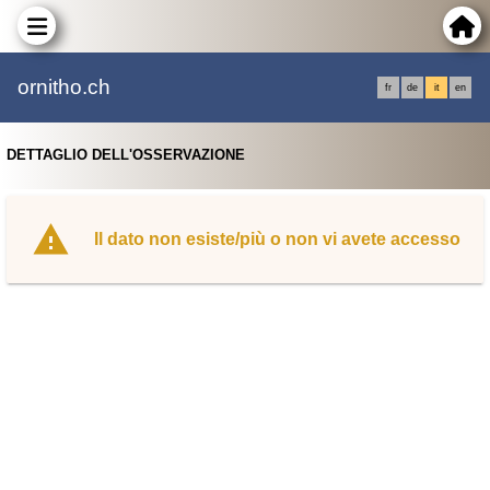
ornitho.ch
fr
de
it
en
DETTAGLIO DELL'OSSERVAZIONE
Il dato non esiste/più o non vi avete accesso