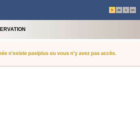
fr
de
it
en
SERVATION
ée n'existe pas/plus ou vous n'y avez pas accès.