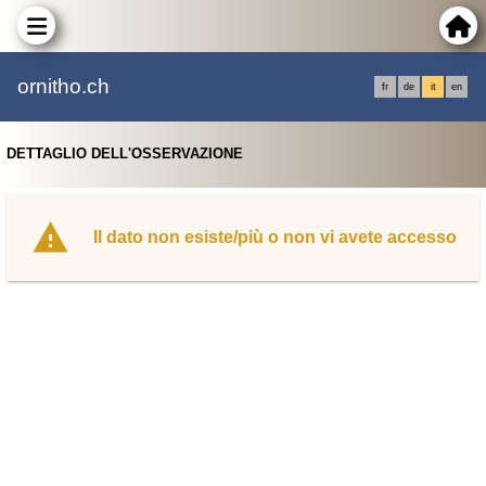
ornitho.ch
fr
de
it
en
DETTAGLIO DELL'OSSERVAZIONE
Il dato non esiste/più o non vi avete accesso