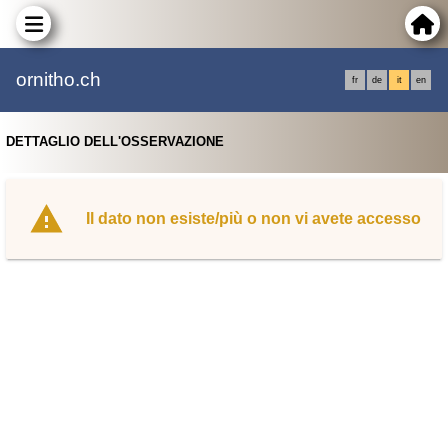
ornitho.ch
fr
de
it
en
DETTAGLIO DELL'OSSERVAZIONE
Il dato non esiste/più o non vi avete accesso