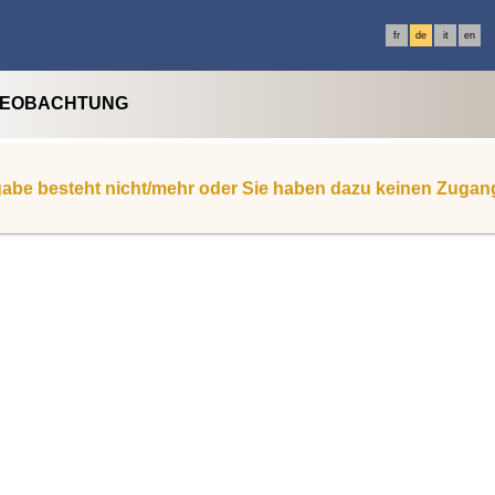
fr
de
it
en
BEOBACHTUNG
abe besteht nicht/mehr oder Sie haben dazu keinen Zugan