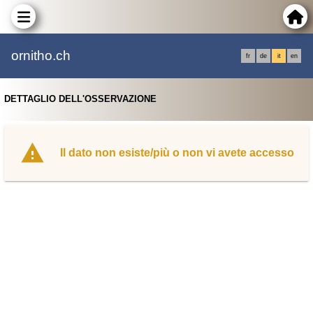
ornitho.ch
fr
de
it
en
DETTAGLIO DELL'OSSERVAZIONE
Il dato non esiste/più o non vi avete accesso