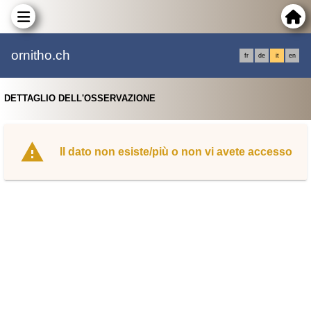
ornitho.ch
fr
de
it
en
DETTAGLIO DELL'OSSERVAZIONE
Il dato non esiste/più o non vi avete accesso