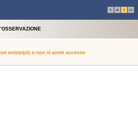
fr
de
it
en
L'OSSERVAZIONE
 non esiste/più o non vi avete accesso