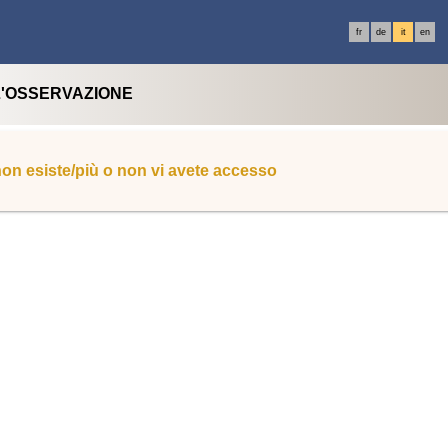
fr
de
it
en
L'OSSERVAZIONE
 non esiste/più o non vi avete accesso