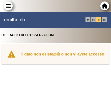
ornitho.ch
fr
de
it
en
DETTAGLIO DELL'OSSERVAZIONE
Il dato non esiste/più o non vi avete accesso