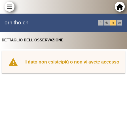
ornitho.ch
fr
de
it
en
DETTAGLIO DELL'OSSERVAZIONE
Il dato non esiste/più o non vi avete accesso