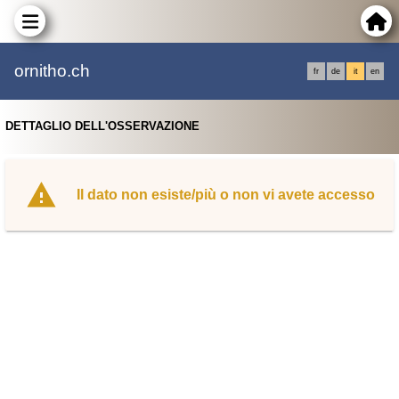
ornitho.ch
fr
de
it
en
DETTAGLIO DELL'OSSERVAZIONE
Il dato non esiste/più o non vi avete accesso