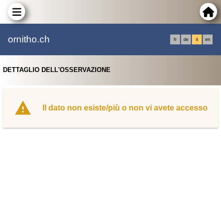
ornitho.ch
fr
de
it
en
DETTAGLIO DELL'OSSERVAZIONE
Il dato non esiste/più o non vi avete accesso