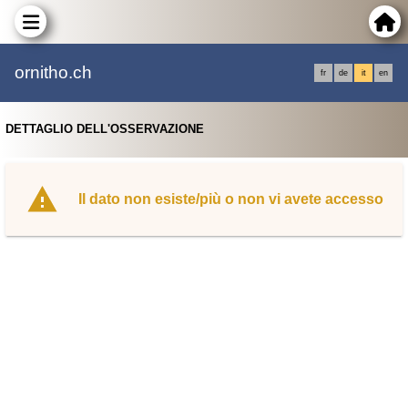
ornitho.ch
fr
de
it
en
DETTAGLIO DELL'OSSERVAZIONE
Il dato non esiste/più o non vi avete accesso