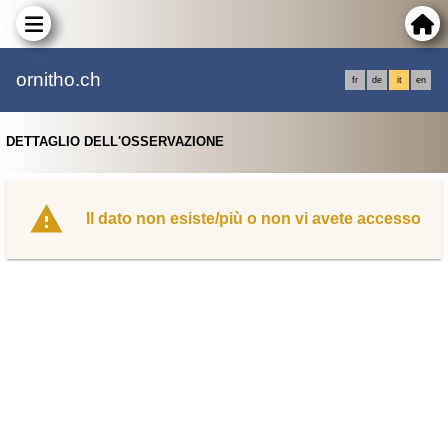
ornitho.ch
fr
de
it
en
DETTAGLIO DELL'OSSERVAZIONE
Il dato non esiste/più o non vi avete accesso