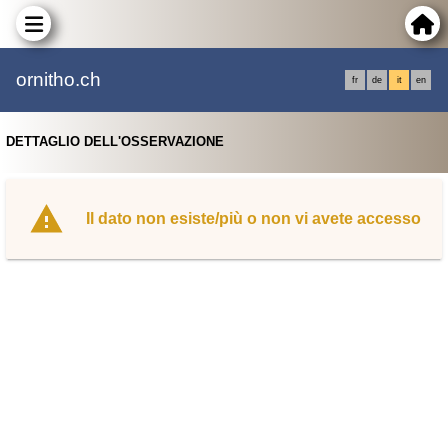
ornitho.ch
fr
de
it
en
DETTAGLIO DELL'OSSERVAZIONE
Il dato non esiste/più o non vi avete accesso